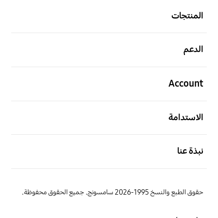
المنتجات
افتح
الدعم
افتح
Account
افتح
الاستدامة
افتح
نبذة عنا
حقوق الطبع والنسخ 1995-2026 سامسونج. جميع الحقوق محفوظة.