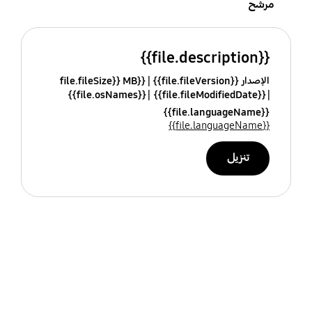
مرشح
{{file.description}}
الإصدار {{file.fileVersion}}
{{file.fileSize}} MB
{{file.osNames}}
{{file.fileModifiedDate}}
{{file.languageName}}
{{file.languageName}}
تنزيل