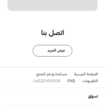
اتصل بنا
عرض المزيد
الصفحة الرئيسية
مساعدة ودعم المنتج
التلفزيونات
FHD
UA32EH5000R
افتح
Footer Navigation
تسوّق
افتح