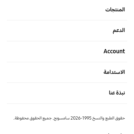
المنتجات
افتح
الدعم
افتح
Account
افتح
الاستدامة
افتح
نبذة عنا
حقوق الطبع والنسخ 1995-2026 سامسونج. جميع الحقوق محفوظة.