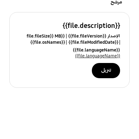
مرشح
{{file.description}}
الإصدار {{file.fileVersion}}
{{file.fileSize}} MB
{{file.osNames}}
{{file.fileModifiedDate}}
{{file.languageName}}
{{file.languageName}}
تنزيل