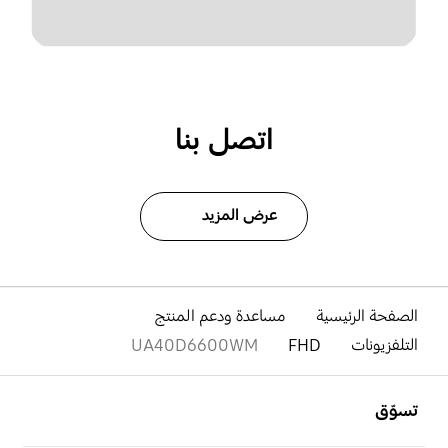
اتصل بنا
عرض المزيد
الصفحة الرئيسية
مساعدة ودعم المنتج
التلفزيونات
FHD
UA40D6600WM
افتح
Footer Navigation
تسوّق
افتح