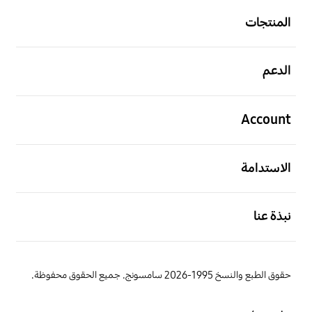
المنتجات
افتح
الدعم
افتح
Account
افتح
الاستدامة
افتح
نبذة عنا
حقوق الطبع والنسخ 1995-2026 سامسونج. جميع الحقوق محفوظة.