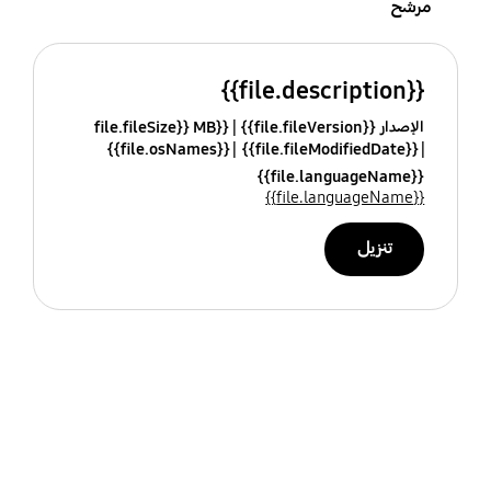
مرشح
{{file.description}}
الإصدار {{file.fileVersion}}
{{file.fileSize}} MB
{{file.osNames}}
{{file.fileModifiedDate}}
{{file.languageName}}
{{file.languageName}}
تنزيل