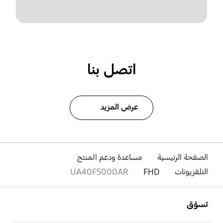
اتصل بنا
عرض المزيد
الصفحة الرئيسية
مساعدة ودعم المنتج
التلفزيونات
FHD
UA40F5000AR
افتح
Footer Navigation
تسوّق
افتح