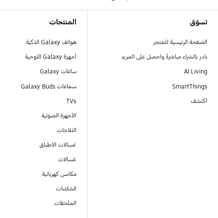
Footer Navigation
تسوّق
المنتجات
الصفحة الرئيسية للمتجر
هواتف Galaxy الذكية
بادر بالشراء مباشرةً واحصل على المزيد
أجهزة Galaxy اللوحية
AI Living
ساعات Galaxy
SmartThings
سماعات Galaxy Buds
اكتشف
TVs
الأجهزة الصوتية
الثلاجات
غسالات الأطباق
غسالات
مكانس كهربائية
الشاشات
الملحقات