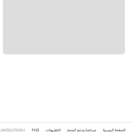
الصفحة الرئيسية
مساعدة ودعم المنتج
التلفزيونات
FHD
UA43DU7000U