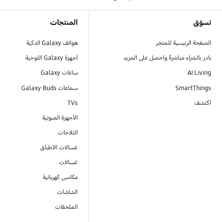
Footer Navigation
تسوّق
المنتجات
الصفحة الرئيسية للمتجر
هواتف Galaxy الذكية
بادر بالشراء مباشرةً واحصل على المزيد
أجهزة Galaxy اللوحية
AI Living
ساعات Galaxy
SmartThings
سماعات Galaxy Buds
اكتشف
TVs
الأجهزة الصوتية
الثلاجات
غسالات الأطباق
غسالات
مكانس كهربائية
الشاشات
الملحقات