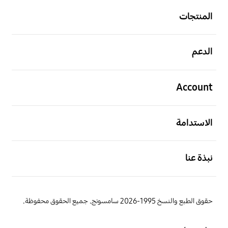
المنتجات
افتح
الدعم
افتح
Account
افتح
الاستدامة
افتح
نبذة عنا
حقوق الطبع والنسخ 1995-2026 سامسونج. جميع الحقوق محفوظة.