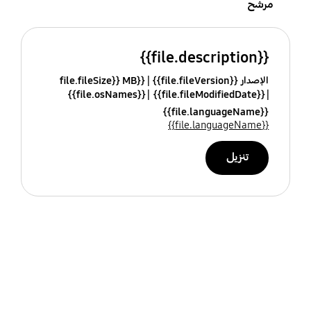
مرشح
{{file.description}}
الإصدار {{file.fileVersion}}
{{file.fileSize}} MB
{{file.osNames}}
{{file.fileModifiedDate}}
{{file.languageName}}
{{file.languageName}}
تنزيل