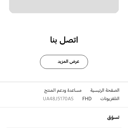
اتصل بنا
عرض المزيد
الصفحة الرئيسية
مساعدة ودعم المنتج
التلفزيونات
FHD
UA48J5170AS
افتح
Footer Navigation
تسوّق
افتح