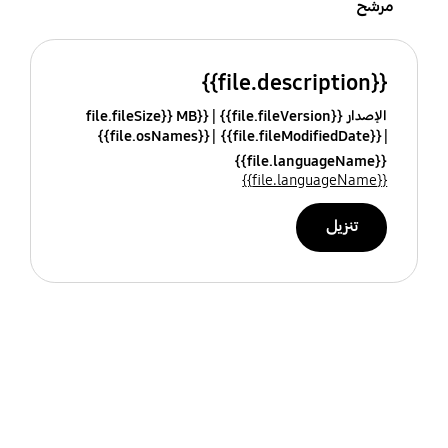
مرشح
{{file.description}}
الإصدار {{file.fileVersion}}
{{file.fileSize}} MB
{{file.osNames}}
{{file.fileModifiedDate}}
{{file.languageName}}
{{file.languageName}}
تنزيل