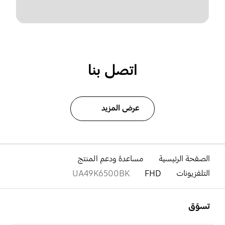
اتصل بنا
عرض المزيد
الصفحة الرئيسية
مساعدة ودعم المنتج
التلفزيونات
FHD
UA49K6500BK
افتح
Footer Navigation
تسوّق
افتح