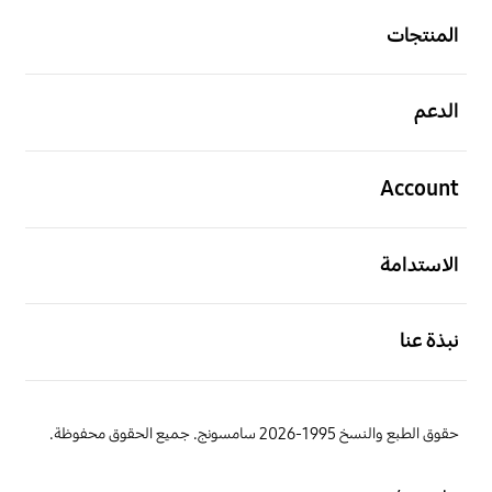
المنتجات
افتح
الدعم
افتح
Account
افتح
الاستدامة
افتح
نبذة عنا
حقوق الطبع والنسخ 1995-2026 سامسونج. جميع الحقوق محفوظة.