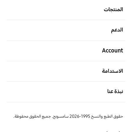
المنتجات
افتح
الدعم
افتح
Account
افتح
الاستدامة
افتح
نبذة عنا
حقوق الطبع والنسخ 1995-2026 سامسونج. جميع الحقوق محفوظة.