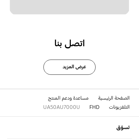
اتصل بنا
عرض المزيد
الصفحة الرئيسية
مساعدة ودعم المنتج
التلفزيونات
FHD
UA50AU7000U
افتح
Footer Navigation
تسوّق
افتح