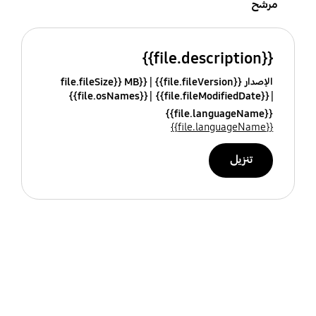
مرشح
{{file.description}}
الإصدار {{file.fileVersion}}
{{file.fileSize}} MB
{{file.osNames}}
{{file.fileModifiedDate}}
{{file.languageName}}
{{file.languageName}}
تنزيل