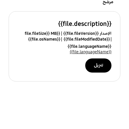
مرشح
{{file.description}}
الإصدار {{file.fileVersion}}
{{file.fileSize}} MB
{{file.osNames}}
{{file.fileModifiedDate}}
{{file.languageName}}
{{file.languageName}}
تنزيل