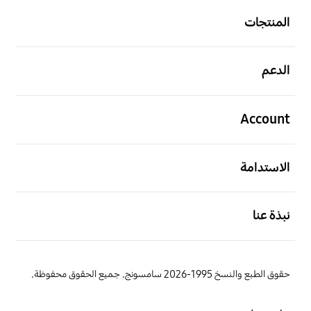
المنتجات
افتح
الدعم
افتح
Account
افتح
الاستدامة
افتح
نبذة عنا
حقوق الطبع والنسخ 1995-2026 سامسونج. جميع الحقوق محفوظة.