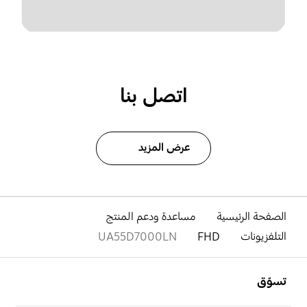
اتصل بنا
عرض المزيد
الصفحة الرئيسية
مساعدة ودعم المنتج
التلفزيونات
FHD
UA55D7000LN
افتح
Footer Navigation
تسوّق
افتح