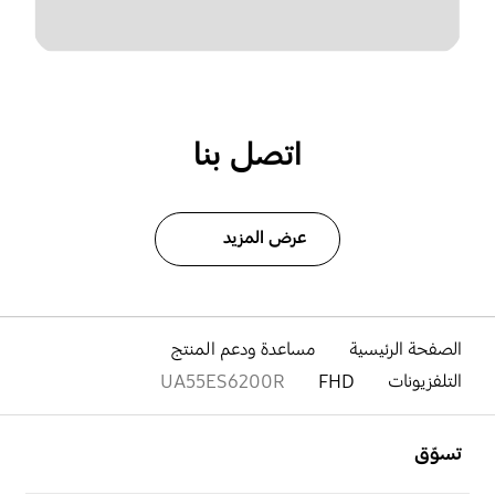
اتصل بنا
عرض المزيد
الصفحة الرئيسية
مساعدة ودعم المنتج
التلفزيونات
FHD
UA55ES6200R
افتح
Footer Navigation
تسوّق
افتح