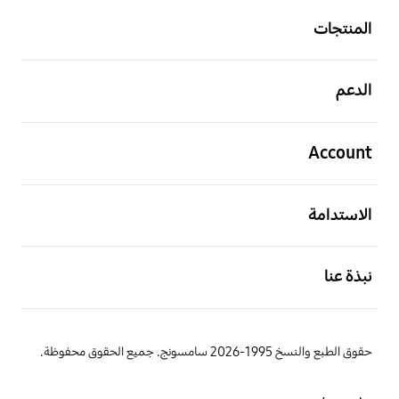
المنتجات
افتح
الدعم
افتح
Account
افتح
الاستدامة
افتح
نبذة عنا
حقوق الطبع والنسخ 1995-2026 سامسونج. جميع الحقوق محفوظة.