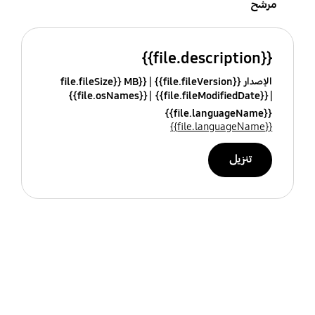
مرشح
{{file.description}}
الإصدار {{file.fileVersion}}
{{file.fileSize}} MB
{{file.osNames}}
{{file.fileModifiedDate}}
{{file.languageName}}
{{file.languageName}}
تنزيل