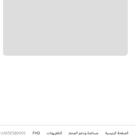
الصفحة الرئيسية
مساعدة ودعم المنتج
التلفزيونات
FHD
UA55ES8000S