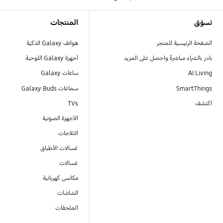
Footer Navigation
تسوّق
المنتجات
الصفحة الرئيسية للمتجر
هواتف Galaxy الذكية
بادر بالشراء مباشرةً واحصل على المزيد
أجهزة Galaxy اللوحية
AI Living
ساعات Galaxy
SmartThings
سماعات Galaxy Buds
اكتشف
TVs
الأجهزة الصوتية
الثلاجات
غسالات الأطباق
غسالات
مكانس كهربائية
الشاشات
الملحقات