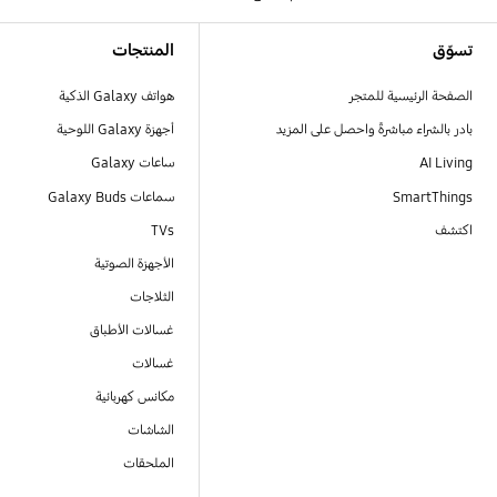
Footer Navigation
تسوّق
المنتجات
الصفحة الرئيسية للمتجر
هواتف Galaxy الذكية
بادر بالشراء مباشرةً واحصل على المزيد
أجهزة Galaxy اللوحية
AI Living
ساعات Galaxy
SmartThings
سماعات Galaxy Buds
اكتشف
TVs
الأجهزة الصوتية
الثلاجات
غسالات الأطباق
غسالات
مكانس كهربائية
الشاشات
الملحقات