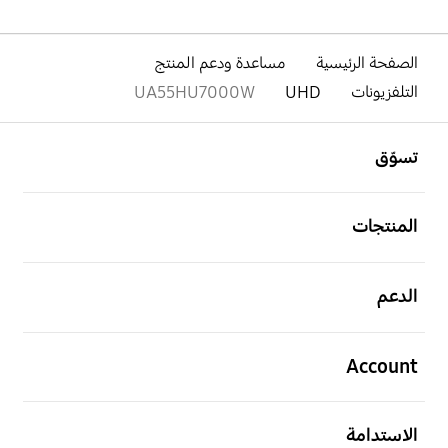
الصفحة الرئيسية
مساعدة ودعم المنتج
التلفزيونات
UHD
UA55HU7000W
افتح
Footer Navigation
تسوّق
افتح
المنتجات
افتح
الدعم
افتح
Account
افتح
الاستدامة