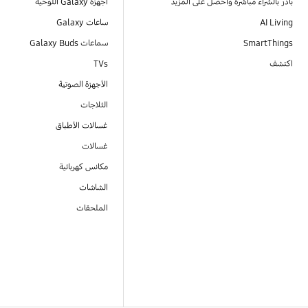
بادر بالشراء مباشرةً واحصل على المزيد
أجهزة Galaxy اللوحية
AI Living
ساعات Galaxy
SmartThings
سماعات Galaxy Buds
اكتشف
TVs
الأجهزة الصوتية
الثلاجات
غسالات الأطباق
غسالات
مكانس كهربائية
الشاشات
الملحقات