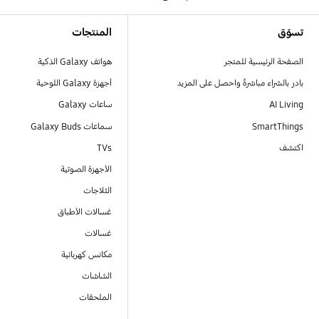
Footer Navigation
تسوّق
المنتجات
الصفحة الرئيسية للمتجر
هواتف Galaxy الذكية
بادر بالشراء مباشرةً واحصل على المزيد
أجهزة Galaxy اللوحية
AI Living
ساعات Galaxy
SmartThings
سماعات Galaxy Buds
اكتشف
TVs
الأجهزة الصوتية
الثلاجات
غسالات الأطباق
غسالات
مكانس كهربائية
الشاشات
الملحقات