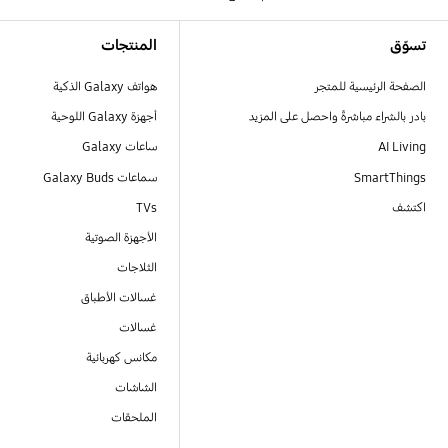
Footer Navigation
تسوّق
المنتجات
الصفحة الرئيسية للمتجر
هواتف Galaxy الذكية
بادر بالشراء مباشرةً واحصل على المزيد
أجهزة Galaxy اللوحية
AI Living
ساعات Galaxy
SmartThings
سماعات Galaxy Buds
اكتشف
TVs
الأجهزة الصوتية
الثلاجات
غسالات الأطباق
غسالات
مكانس كهربائية
الشاشات
الملحقات