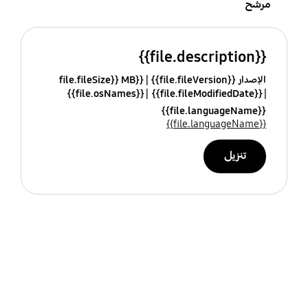
مرشح
{{file.description}}
الإصدار {{file.fileVersion}}
{{file.fileSize}} MB
{{file.osNames}}
{{file.fileModifiedDate}}
{{file.languageName}}
{{file.languageName}}
تنزيل