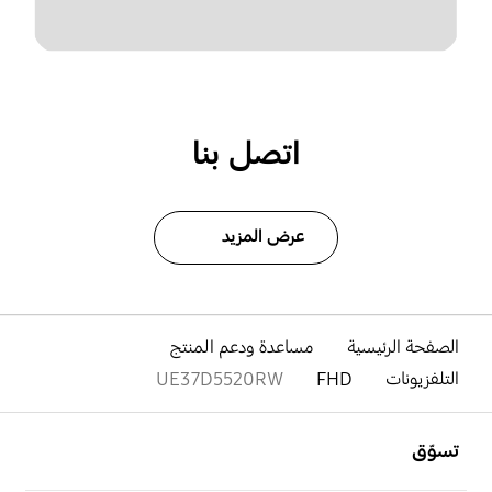
اتصل بنا
عرض المزيد
الصفحة الرئيسية
مساعدة ودعم المنتج
التلفزيونات
FHD
UE37D5520RW
افتح
Footer Navigation
تسوّق
افتح