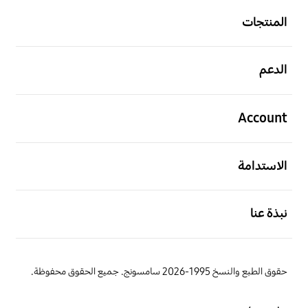
المنتجات
افتح
الدعم
افتح
Account
افتح
الاستدامة
افتح
نبذة عنا
حقوق الطبع والنسخ 1995-2026 سامسونج. جميع الحقوق محفوظة.