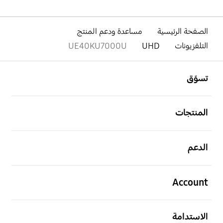
الصفحة الرئيسية
مساعدة ودعم المنتج
التلفزيونات
UHD
UE40KU7000U
افتح
Footer Navigation
تسوّق
افتح
المنتجات
افتح
الدعم
افتح
Account
افتح
الاستدامة