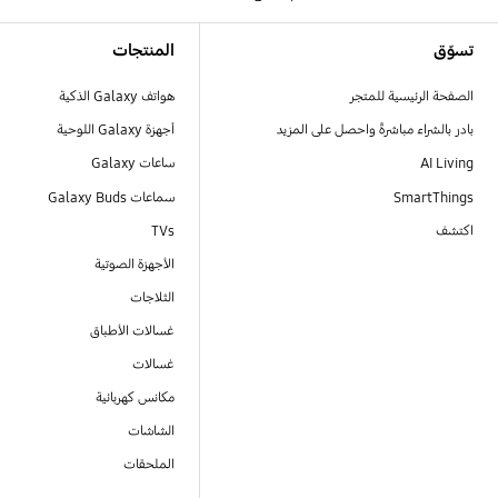
Footer Navigation
تسوّق
المنتجات
الصفحة الرئيسية للمتجر
هواتف Galaxy الذكية
بادر بالشراء مباشرةً واحصل على المزيد
أجهزة Galaxy اللوحية
AI Living
ساعات Galaxy
SmartThings
سماعات Galaxy Buds
اكتشف
TVs
الأجهزة الصوتية
الثلاجات
غسالات الأطباق
غسالات
مكانس كهربائية
الشاشات
الملحقات