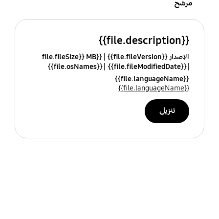
مرشح
{{file.description}}
الإصدار {{file.fileVersion}}
{{file.fileSize}} MB
{{file.osNames}}
{{file.fileModifiedDate}}
{{file.languageName}}
{{file.languageName}}
تنزيل