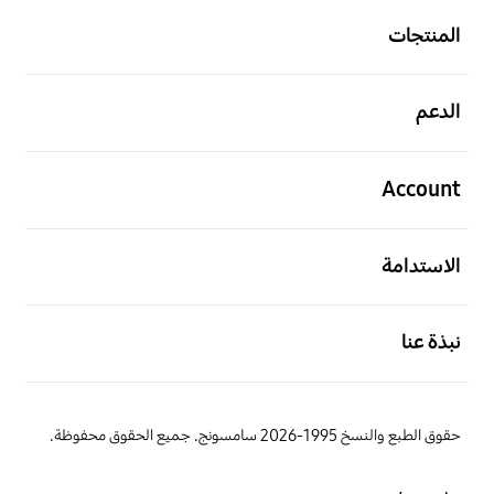
المنتجات
افتح
الدعم
افتح
Account
افتح
الاستدامة
افتح
نبذة عنا
حقوق الطبع والنسخ 1995-2026 سامسونج. جميع الحقوق محفوظة.