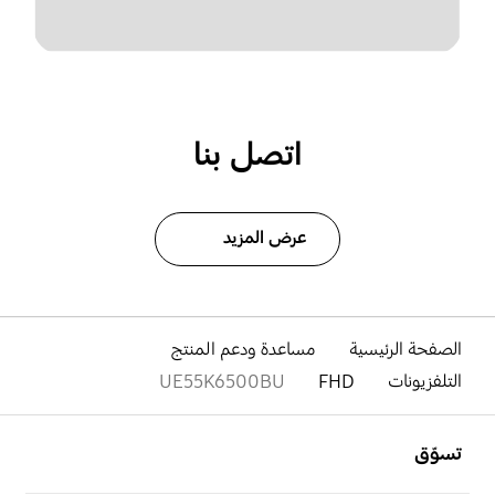
اتصل بنا
عرض المزيد
الصفحة الرئيسية
مساعدة ودعم المنتج
التلفزيونات
FHD
UE55K6500BU
افتح
Footer Navigation
تسوّق
افتح