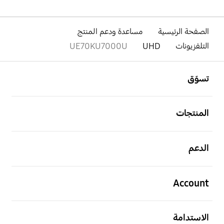
الصفحة الرئيسية
مساعدة ودعم المنتج
التلفزيونات
UHD
UE70KU7000U
افتح
Footer Navigation
تسوّق
افتح
المنتجات
افتح
الدعم
افتح
Account
افتح
الاستدامة