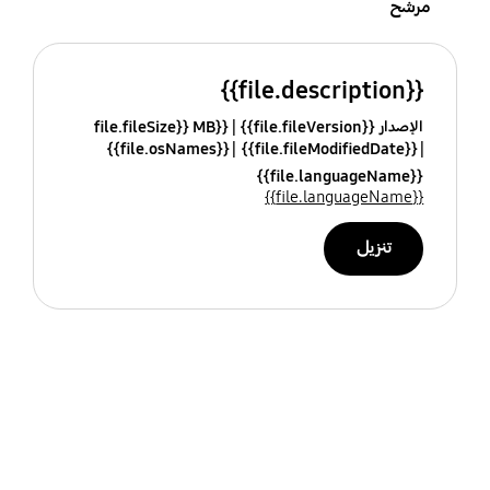
مرشح
{{file.description}}
الإصدار {{file.fileVersion}}
{{file.fileSize}} MB
{{file.osNames}}
{{file.fileModifiedDate}}
{{file.languageName}}
{{file.languageName}}
تنزيل