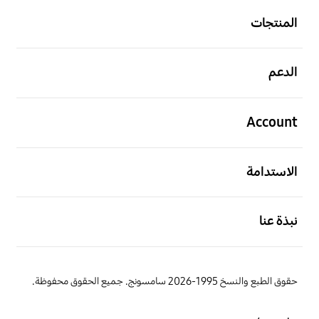
المنتجات
افتح
الدعم
افتح
Account
افتح
الاستدامة
افتح
نبذة عنا
حقوق الطبع والنسخ 1995-2026 سامسونج. جميع الحقوق محفوظة.