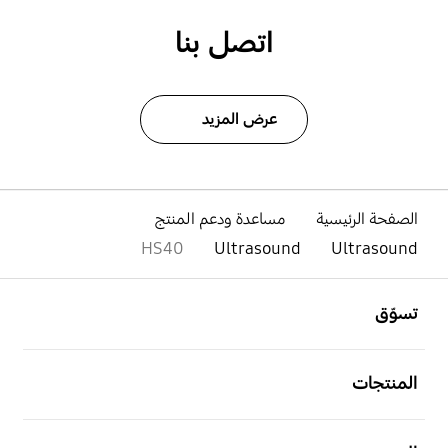
اتصل بنا
عرض المزيد
الصفحة الرئيسية
مساعدة ودعم المنتج
HS40
Ultrasound
Ultrasound
افتح
Footer Navigation
تسوّق
افتح
المنتجات
افتح