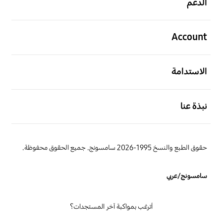
الدعم
افتح
Account
افتح
الاستدامة
افتح
نبذة عنا
حقوق الطبع والنسخ 1995-2026 سامسونج. جميع الحقوق محفوظة.
سامسونج/عربي
أترغب بمواكبة آخر المستجدات؟