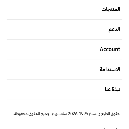
المنتجات
افتح
الدعم
افتح
Account
افتح
الاستدامة
افتح
نبذة عنا
حقوق الطبع والنسخ 1995-2026 سامسونج. جميع الحقوق محفوظة.