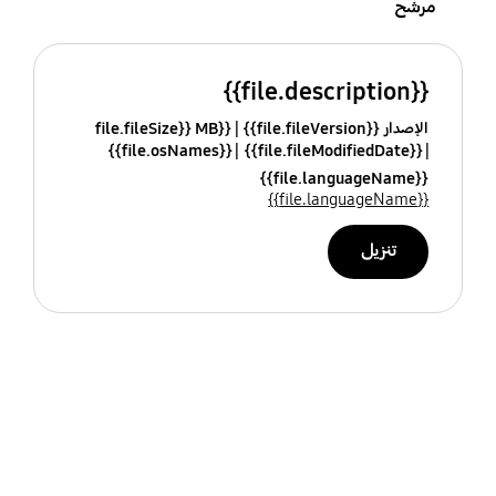
مرشح
{{file.description}}
الإصدار {{file.fileVersion}}
{{file.fileSize}} MB
{{file.osNames}}
{{file.fileModifiedDate}}
{{file.languageName}}
{{file.languageName}}
تنزيل