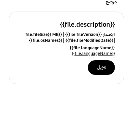
مرشح
{{file.description}}
الإصدار {{file.fileVersion}}
{{file.fileSize}} MB
{{file.osNames}}
{{file.fileModifiedDate}}
{{file.languageName}}
{{file.languageName}}
تنزيل