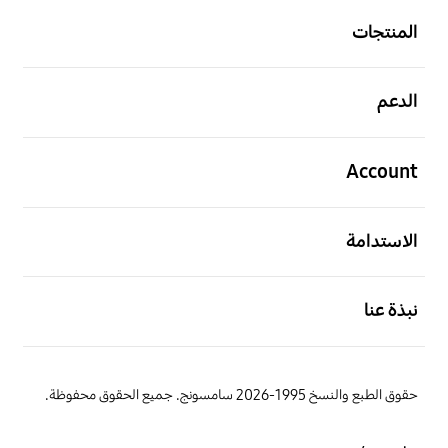
المنتجات
افتح
الدعم
افتح
Account
افتح
الاستدامة
افتح
نبذة عنا
حقوق الطبع والنسخ 1995-2026 سامسونج. جميع الحقوق محفوظة.