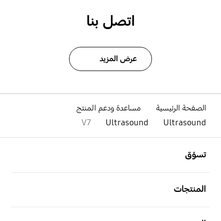
اتصل بنا
عرض المزيد
الصفحة الرئيسية
مساعدة ودعم المنتج
V7
Ultrasound
Ultrasound
افتح
Footer Navigation
تسوّق
افتح
المنتجات
افتح