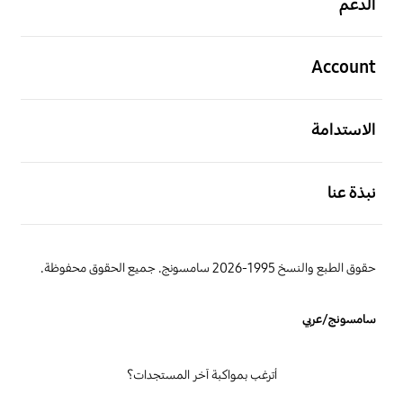
الدعم
افتح
Account
افتح
الاستدامة
افتح
نبذة عنا
حقوق الطبع والنسخ 1995-2026 سامسونج. جميع الحقوق محفوظة.
سامسونج/عربي
أترغب بمواكبة آخر المستجدات؟