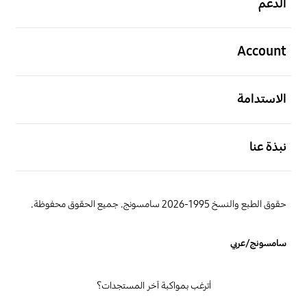
الدعم
افتح
Account
افتح
الاستدامة
افتح
نبذة عنا
حقوق الطبع والنسخ 1995-2026 سامسونج. جميع الحقوق محفوظة.
سامسونج/عربي
أترغب بمواكبة آخر المستجدات؟