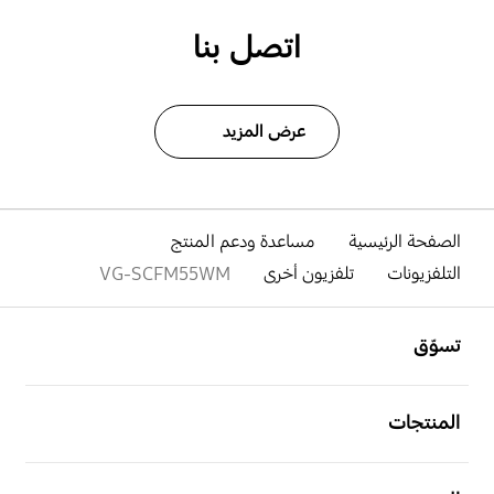
اتصل بنا
عرض المزيد
الصفحة الرئيسية
مساعدة ودعم المنتج
التلفزيونات
تلفزيون أخرى
VG-SCFM55WM
افتح
Footer Navigation
تسوّق
افتح
المنتجات
افتح