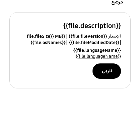
مرشح
{{file.description}}
الإصدار {{file.fileVersion}}
{{file.fileSize}} MB
{{file.osNames}}
{{file.fileModifiedDate}}
{{file.languageName}}
{{file.languageName}}
تنزيل