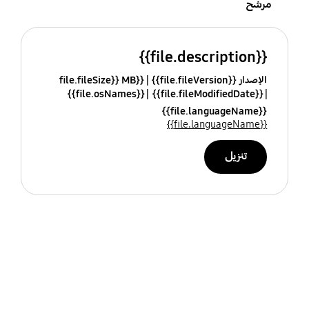
مرشح
{{file.description}}
الإصدار {{file.fileVersion}}
{{file.fileSize}} MB
{{file.osNames}}
{{file.fileModifiedDate}}
{{file.languageName}}
{{file.languageName}}
تنزيل