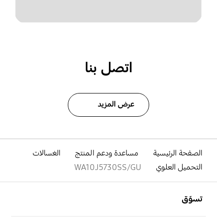
اتصل بنا
عرض المزيد
الصفحة الرئيسية
مساعدة ودعم المنتج
الغسالات
التحميل العلوي
WA10J5730SS/GU
افتح
Footer Navigation
تسوّق
افتح