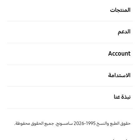
المنتجات
افتح
الدعم
افتح
Account
افتح
الاستدامة
افتح
نبذة عنا
حقوق الطبع والنسخ 1995-2026 سامسونج. جميع الحقوق محفوظة.