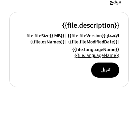
مرشح
{{file.description}}
الإصدار {{file.fileVersion}}
{{file.fileSize}} MB
{{file.osNames}}
{{file.fileModifiedDate}}
{{file.languageName}}
{{file.languageName}}
تنزيل