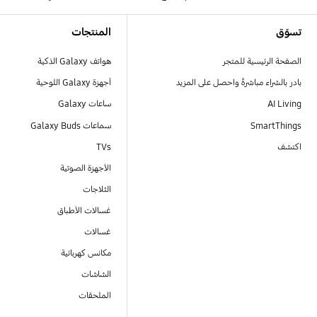
Footer Navigation
تسوّق
المنتجات
الصفحة الرئيسية للمتجر
هواتف Galaxy الذكية
بادر بالشراء مباشرةً واحصل على المزيد
أجهزة Galaxy اللوحية
AI Living
ساعات Galaxy
SmartThings
سماعات Galaxy Buds
اكتشف
TVs
الأجهزة الصوتية
الثلاجات
غسالات الأطباق
غسالات
مكانس كهربائية
الشاشات
الملحقات