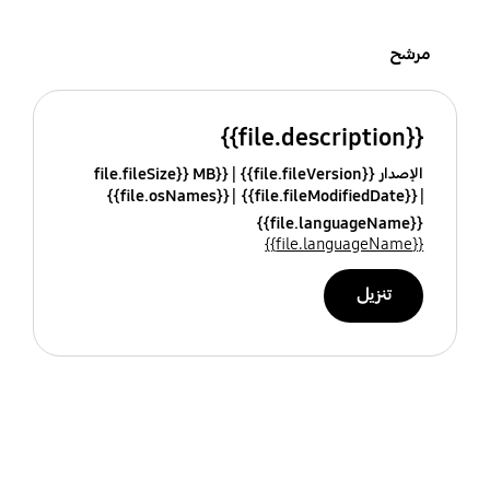
مرشح
{{file.description}}
الإصدار {{file.fileVersion}}
{{file.fileSize}} MB
{{file.osNames}}
{{file.fileModifiedDate}}
{{file.languageName}}
{{file.languageName}}
تنزيل