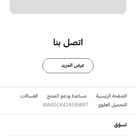
اتصل بنا
عرض المزيد
الصفحة الرئيسية
مساعدة ودعم المنتج
الغسالات
التحميل العلوي
WA80CK4240BWRT
افتح
Footer Navigation
تسوّق
افتح