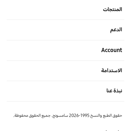
المنتجات
افتح
الدعم
افتح
Account
افتح
الاستدامة
افتح
نبذة عنا
حقوق الطبع والنسخ 1995-2026 سامسونج. جميع الحقوق محفوظة.