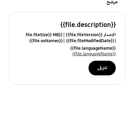
مرشح
{{file.description}}
الإصدار {{file.fileVersion}}
{{file.fileSize}} MB
{{file.osNames}}
{{file.fileModifiedDate}}
{{file.languageName}}
{{file.languageName}}
تنزيل