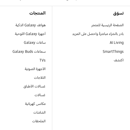
Footer Navigation
تسوّق
المنتجات
الصفحة الرئيسية للمتجر
هواتف Galaxy الذكية
بادر بالشراء مباشرةً واحصل على المزيد
أجهزة Galaxy اللوحية
AI Living
ساعات Galaxy
SmartThings
سماعات Galaxy Buds
اكتشف
TVs
الأجهزة الصوتية
الثلاجات
غسالات الأطباق
غسالات
مكانس كهربائية
الشاشات
الملحقات