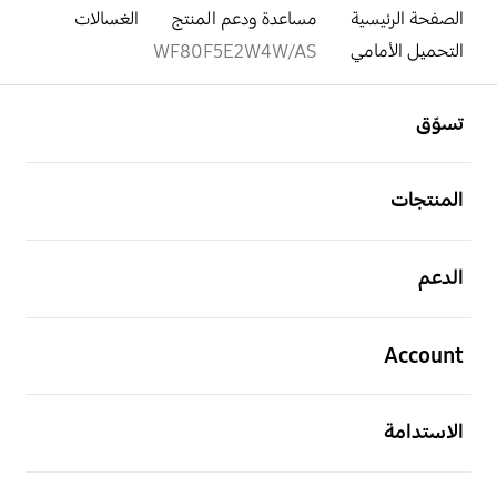
الصفحة الرئيسية
مساعدة ودعم المنتج
الغسالات
التحميل الأمامي
WF80F5E2W4W/AS
افتح
Footer Navigation
تسوّق
افتح
المنتجات
افتح
الدعم
افتح
Account
افتح
الاستدامة
افتح