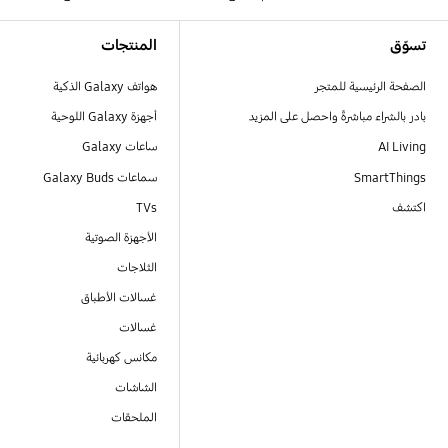
Footer Navigation
تسوّق
المنتجات
الصفحة الرئيسية للمتجر
هواتف Galaxy الذكية
بادر بالشراء مباشرةً واحصل على المزيد
أجهزة Galaxy اللوحية
AI Living
ساعات Galaxy
SmartThings
سماعات Galaxy Buds
اكتشف
TVs
الأجهزة الصوتية
الثلاجات
غسالات الأطباق
غسالات
مكانس كهربائية
الشاشات
الملحقات