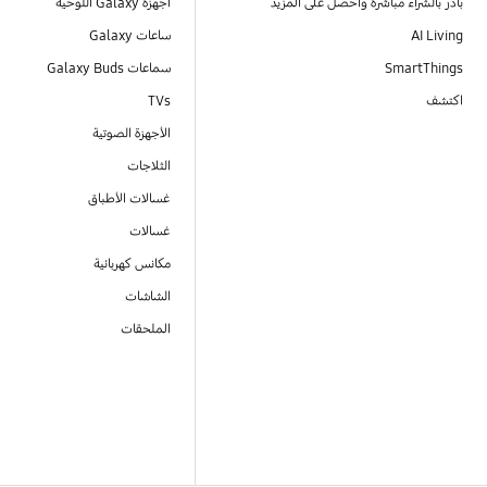
بادر بالشراء مباشرةً واحصل على المزيد
أجهزة Galaxy اللوحية
AI Living
ساعات Galaxy
SmartThings
سماعات Galaxy Buds
اكتشف
TVs
الأجهزة الصوتية
الثلاجات
غسالات الأطباق
غسالات
مكانس كهربائية
الشاشات
الملحقات