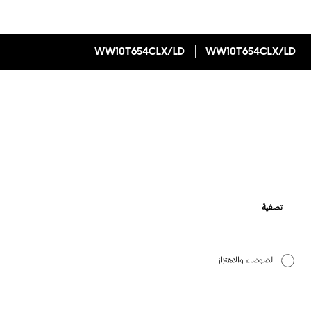
WW10T654CLX/LD
WW10T654CLX/LD
تصفية
الضوضاء والاهتزاز