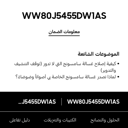
WW80J5455DW1AS
معلومات الضمان
الموضوعات الشائعة
كيفية إصلاح غسالة سامسونج التي لا تدور (توقف التنشيف
والتدوير)
لماذا تصدر غسالة سامسونج الخاصة بي أصواتاً وضوضاءً؟
WW80J5455DW1AS
WW80J5455DW1AS
الحلول والنصائح
الكتيبات والتنزيلات
دليل تفاعلى