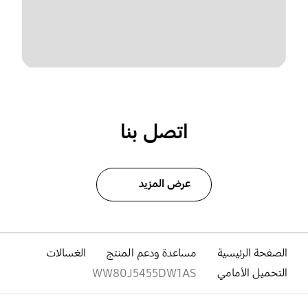
اتصل بنا
عرض المزيد
الصفحة الرئيسية
مساعدة ودعم المنتج
الغسالات
التحميل الأمامي
WW80J5455DW1AS
افتح
Footer Navigation