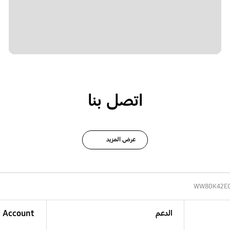
اتصل بنا
عرض المزيد
WW80K42E
الدعم
Account