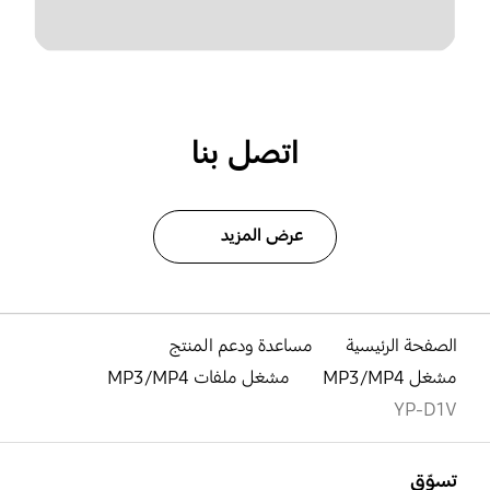
اتصل بنا
عرض المزيد
الصفحة الرئيسية
مساعدة ودعم المنتج
مشغل MP3/MP4
مشغل ملفات MP3/MP4
YP-D1V
افتح
Footer Navigation
تسوّق