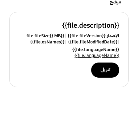
مرشح
{{file.description}}
الإصدار {{file.fileVersion}}
{{file.fileSize}} MB
{{file.osNames}}
{{file.fileModifiedDate}}
{{file.languageName}}
{{file.languageName}}
تنزيل