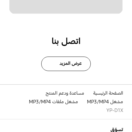
اتصل بنا
عرض المزيد
الصفحة الرئيسية
مساعدة ودعم المنتج
مشغل MP3/MP4
مشغل ملفات MP3/MP4
YP-D1X
افتح
Footer Navigation
تسوّق