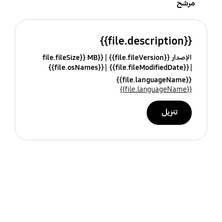
مرشح
{{file.description}}
الإصدار {{file.fileVersion}}
{{file.fileSize}} MB
{{file.osNames}}
{{file.fileModifiedDate}}
{{file.languageName}}
{{file.languageName}}
تنزيل