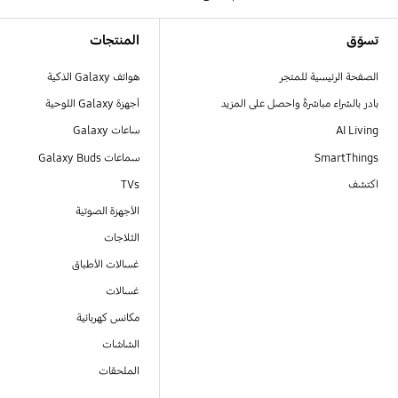
Footer Navigation
تسوّق
المنتجات
الصفحة الرئيسية للمتجر
هواتف Galaxy الذكية
بادر بالشراء مباشرةً واحصل على المزيد
أجهزة Galaxy اللوحية
AI Living
ساعات Galaxy
SmartThings
سماعات Galaxy Buds
اكتشف
TVs
الأجهزة الصوتية
الثلاجات
غسالات الأطباق
غسالات
مكانس كهربائية
الشاشات
الملحقات