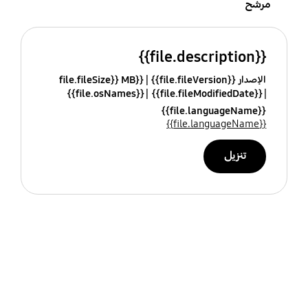
مرشح
{{file.description}}
الإصدار {{file.fileVersion}}
{{file.fileSize}} MB
{{file.osNames}}
{{file.fileModifiedDate}}
{{file.languageName}}
{{file.languageName}}
تنزيل