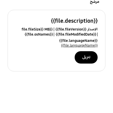
مرشح
{{file.description}}
الإصدار {{file.fileVersion}}
{{file.fileSize}} MB
{{file.osNames}}
{{file.fileModifiedDate}}
{{file.languageName}}
{{file.languageName}}
تنزيل