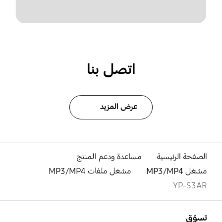
اتصل بنا
عرض المزيد
الصفحة الرئيسية
مساعدة ودعم المنتج
مشغل MP3/MP4
مشغل ملفات MP3/MP4
YP-S3AR
افتح
Footer Navigation
تسوّق