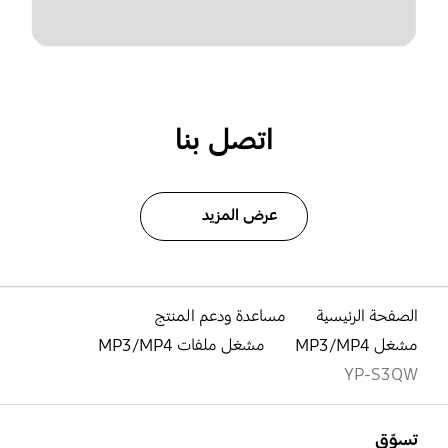
اتصل بنا
عرض المزيد
الصفحة الرئيسية
مساعدة ودعم المنتج
مشغل MP3/MP4
مشغل ملفات MP3/MP4
YP-S3QW
افتح
Footer Navigation
تسوّق