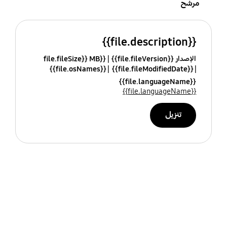
مرشح
{{file.description}}
الإصدار {{file.fileVersion}}
{{file.fileSize}} MB
{{file.osNames}}
{{file.fileModifiedDate}}
{{file.languageName}}
{{file.languageName}}
تنزيل