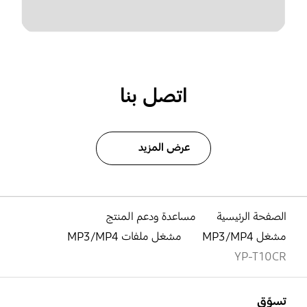
اتصل بنا
عرض المزيد
الصفحة الرئيسية
مساعدة ودعم المنتج
مشغل MP3/MP4
مشغل ملفات MP3/MP4
YP-T10CR
افتح
Footer Navigation
تسوّق