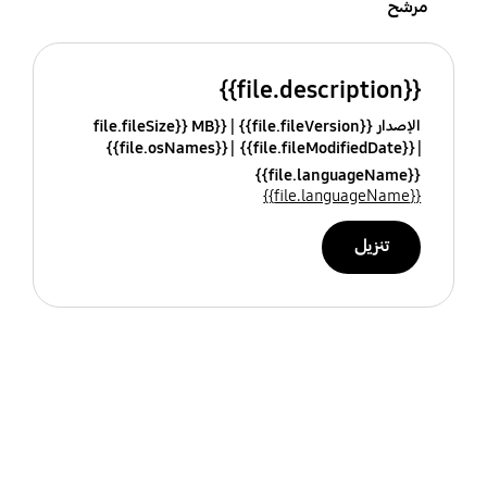
مرشح
{{file.description}}
الإصدار {{file.fileVersion}}
{{file.fileSize}} MB
{{file.osNames}}
{{file.fileModifiedDate}}
{{file.languageName}}
{{file.languageName}}
تنزيل