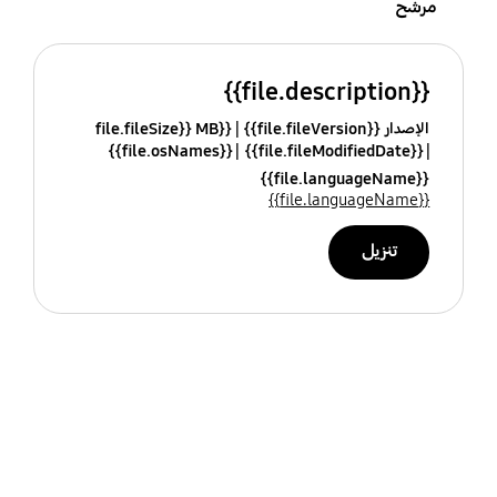
مرشح
{{file.description}}
الإصدار {{file.fileVersion}}
{{file.fileSize}} MB
{{file.osNames}}
{{file.fileModifiedDate}}
{{file.languageName}}
{{file.languageName}}
تنزيل