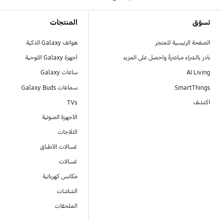
Footer Navigation
تسوّق
المنتجات
الصفحة الرئيسية للمتجر
هواتف Galaxy الذكية
بادر بالشراء مباشرةً واحصل على المزيد
أجهزة Galaxy اللوحية
AI Living
ساعات Galaxy
SmartThings
سماعات Galaxy Buds
اكتشف
TVs
الأجهزة الصوتية
الثلاجات
غسالات الأطباق
غسالات
مكانس كهربائية
الشاشات
الملحقات