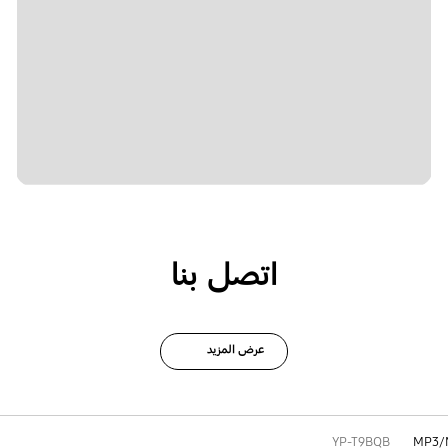
اتصل بنا
عرض المزيد
YP-T9BQB