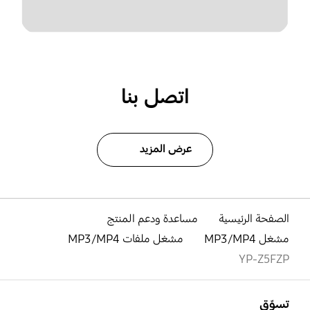
اتصل بنا
عرض المزيد
الصفحة الرئيسية
مساعدة ودعم المنتج
مشغل MP3/MP4
مشغل ملفات MP3/MP4
YP-Z5FZP
افتح
Footer Navigation
تسوّق