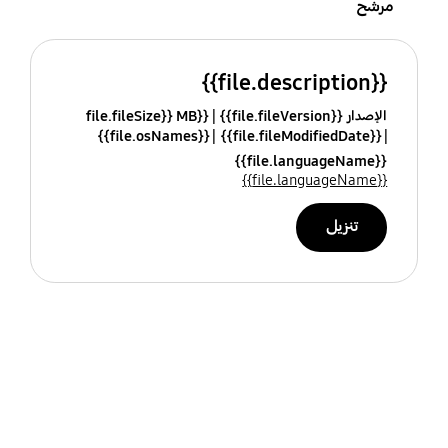
مرشح
{{file.description}}
الإصدار {{file.fileVersion}}
{{file.fileSize}} MB
{{file.osNames}}
{{file.fileModifiedDate}}
{{file.languageName}}
{{file.languageName}}
تنزيل