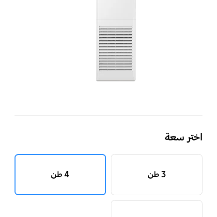
بسع
4
طن،verter
اختر سعة
3 طن
4 طن