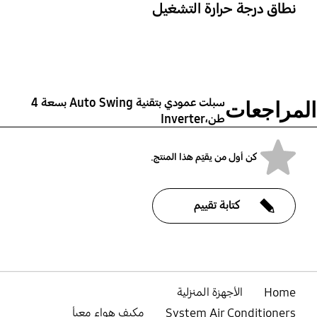
نطاق درجة حرارة التشغيل
التبريد (درجة مئوية)
التدفئة (درجة مئوية)
الأبعاد الصافية (العرض ×
أبعاد الشحن (العرض ×
الارتفاع × العمق) (مم)
الارتفاع × العمق) (مم)
‎-20~24‎
‎-15~54‎
‎426 x 1388 x 995‎
‎330 x 1210 x 940‎
سبلت عمودي بتقنية Auto Swing بسعة 4
المراجعات
طن،Inverter
كن أول من يقيّم هذا المنتج.
كتابة تقييم
bazaarvoice Certification Label
Home
الأجهزة المنزلية
System Air Conditioners
مكيف هواء معبأ