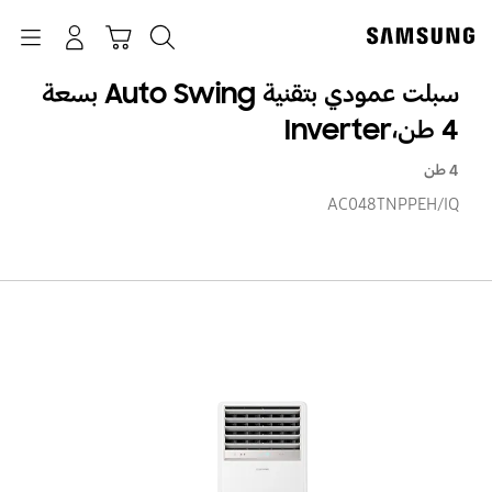
p
o
بحث
Navigation
سلة التسوق
تسجيل الدخول
t
سبلت عمودي بتقنية Auto Swing بسعة
4 طن،Inverter
4 طن
AC048TNPPEH/IQ
سبل
عمو
بتقن
uto
ng