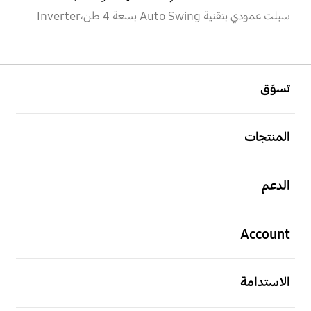
سبلت عمودي بتقنية Auto Swing بسعة 4 طن،Inverter
افتح
Footer Navigation
تسوّق
افتح
المنتجات
افتح
الدعم
افتح
Account
افتح
الاستدامة
افتح